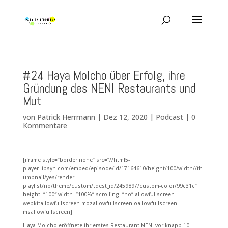
#24 Haya Molcho über Erfolg, ihre
Gründung des NENI Restaurants und
Mut
von
Patrick Herrmann
|
Dez 12, 2020
|
Podcast
|
0
Kommentare
[iframe style=“border:none“ src=“//html5-
player.libsyn.com/embed/episode/id/17164610/height/100/width//th
umbnail/yes/render-
playlist/no/theme/custom/tdest_id/2459897/custom-color/99c31c“
height=“100″ width=“100%“ scrolling=“no“ allowfullscreen
webkitallowfullscreen mozallowfullscreen oallowfullscreen
msallowfullscreen]
Haya Molcho eröffnete ihr erstes Restaurant NENI vor knapp 10